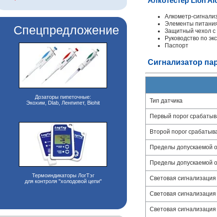
Алкотестер Lion Al
Алкометр-сигнализ
Элементы питания 
Спецпредложение
Защитный чехол с
Руководство по эк
Паспорт
Сигнализатор пар
Дозаторы пипеточные:
Тип датчика
Экохим, Dlab, Ленпипет, Biohit
Первый порог срабатыва
Второй порог срабатыва
Пределы допускаемой ос
Пределы допускаемой ос
Термоиндикаторы ЛогТэг
Световая сигнализация 
для контроля "холодовой цепи"
Световая сигнализация 
Световая сигнализация