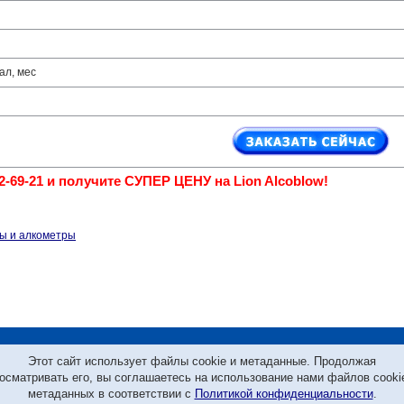
ал, мес
72-69-21 и получите СУПЕР ЦЕНУ на Lion Alcoblow!
ры и алкометры
г. Санкт-Петербург, пр. Елизарова, дом 17, офис 206,
8 (812) 3
Этот сайт использует файлы cookie и метаданные. Продолжая
Москва:
8 (495) 105-99-21, бесплатно из любог
осматривать его, вы соглашаетесь на использование нами файлов cooki
метаданных в соответствии с
Политикой конфиденциальности
.