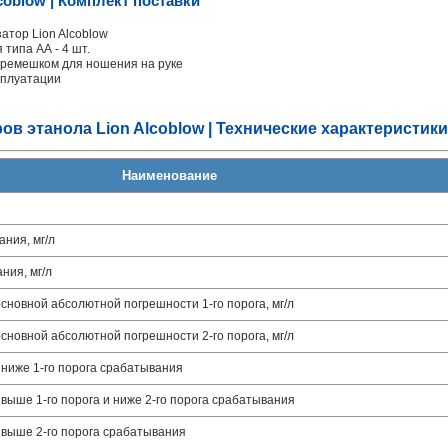
coblow | Комплект поставки
атор Lion Alcoblow
типа АА - 4 шт.
 ремешком для ношения на руке
сплуатации
ов этанола Lion Alcoblow | Технические характеристик
Наименование
ния, мг/л
ния, мг/л
новной абсолютной погрешности 1-го порога, мг/л
новной абсолютной погрешности 2-го порога, мг/л
ниже 1-го порога срабатывания
выше 1-го порога и ниже 2-го порога срабатывания
 выше 2-го порога срабатывания