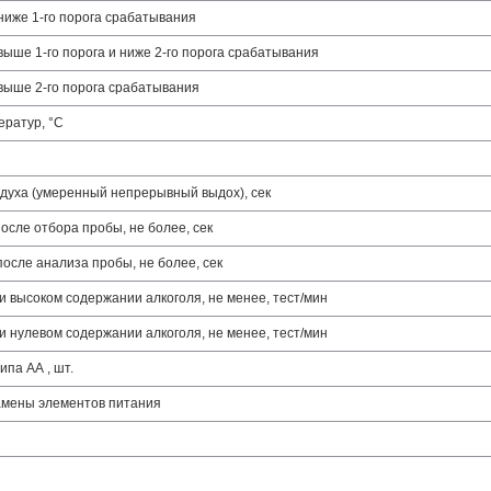
ниже 1-го порога срабатывания
выше 1-го порога и ниже 2-го порога срабатывания
выше 2-го порога срабатывания
ератур, °С
духа (умеренный непрерывный выдох), сек
осле отбора пробы, не более, сек
после анализа пробы, не более, сек
 высоком содержании алкоголя, не менее, тест/мин
 нулевом содержании алкоголя, не менее, тест/мин
ипа АА , шт.
амены элементов питания