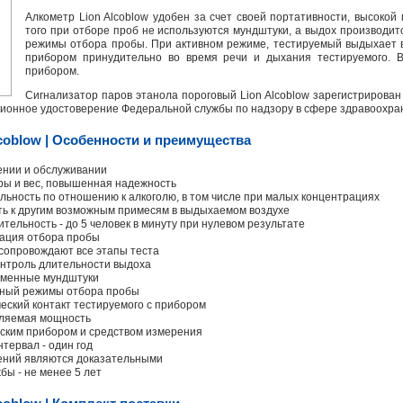
Алкометр Lion Alcoblow удобен за счет своей портативности, высоко
того при отборе проб не используются мундштуки, а выдох производит
режимы отбора пробы. При активном режиме, тестируемый выдыхает во
прибором принудительно во время речи и дыхания тестируемого. В 
прибором.
Сигнализатор паров этанола пороговый Lion Alcoblow зарегистрирован
ционное удостоверение Федеральной службы по надзору в сфере здравоохране
lcoblow | Особенности и преимущества
ении и обслуживании
ы и вес, повышенная надежность
льность по отношению к алкоголю, в том числе при малых концентрациях
ть к другим возможным примесям в выдыхаемом воздухе
тельность - до 5 человек в минуту при нулевом результате
ация отбора пробы
сопровождают все этапы теста
онтроль длительности выдоха
сменные мундштуки
вный режимы отбора пробы
еский контакт тестируемого с прибором
ляемая мощность
ским прибором и средством измерения
тервал - один год
ений являются доказательными
бы - не менее 5 лет