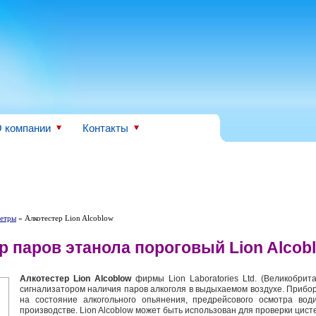
 компании
Контакты
метры
» Алкотестер Lion Alcoblow
р паров этанола пороговый Lion Alcob
Алкотестер Lion Alcoblow
фирмы Lion Laboratories Ltd. (Великобрит
сигнализатором наличия паров алкоголя в выдыхаемом воздухе. Прибо
на состояние алкогольного опьянения, предрейсового осмотра вод
производстве. Lion Alcoblow может быть использован для проверки цис