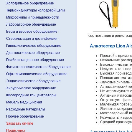
Холодильное оборудование
Термоиндикаторы холодовой цепи
Микроскопы и принадлежности
Лабораторное оборудование
Весы и весовое оборудование
соответствия и регистра
Стерилизация и дезинфекция
Алкотестер Lion A
Гинекологическое оборудование
Диагностическое оборудование
Простой в примен
Реабилитационное оборудование
Небольшие размер
Высокая чувствите
Физиотерапевтическое оборудование
Нечувствительнос
Высокая производи
Офтальмологическое оборудование
Полная автоматиз
Эндоскопическое оборудование
Звуковые сигналы 
Автоматический к
Хирургическое оборудование
Не используются 
Кислородные концентраторы
Активный и пасси
Отсутствует физич
Мебель медицинская
Маленькая потреб
Является медицин
Расходные материалы
Межповерочный ин
Прочее оборудование
Результаты измер
Средний срок служ
Заказать on-line
Прайс-лист