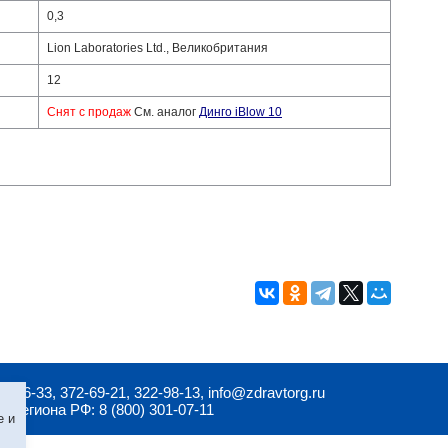
0,3
Lion Laboratories Ltd., Великобритания
12
Снят с продаж
См. аналог
Динго iBlow 10
72-66-33, 372-69-21
,
322-98-13
, info@zdravtorg.ru
о региона РФ: 8 (800) 301-07-11
e и