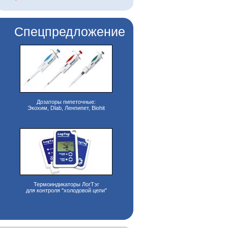
Спецпредложение
Дозаторы пипеточные:
Экохим, Dlab, Ленпипет, Biohit
Термоиндикаторы ЛогТэг
для контроля "холодовой цепи"