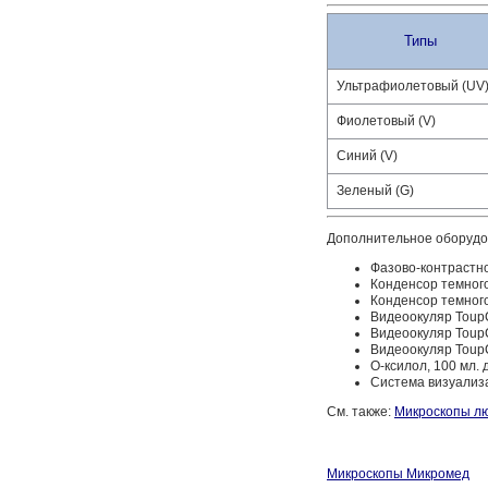
Типы
Ультрафиолетовый (UV
Фиолетовый (V)
Синий (V)
Зеленый (G)
Дополнительное оборудо
Фазово-контрастн
Конденсор темног
Конденсор темного
Видеоокуляр Tou
Видеоокуляр Tou
Видеоокуляр Tou
О-ксилол, 100 мл. 
Система визуализа
См. также:
Микроскопы л
Микроскопы Микромед