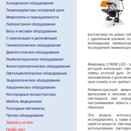
Холодильное оборудование
Термоиндикаторы холодовой цепи
Микроскопы и принадлежности
Лабораторное оборудование
Весы и весовое оборудование
рассчитаны на длину туб
Стерилизация и дезинфекция
с удаленным зрачком, о
возбуждения люминесце
Гинекологическое оборудование
исследуемой люминесцен
Диагностическое оборудование
Реабилитационное оборудование
Микромед 3 ЛЮМ LED - э
Физиотерапевтическое оборудование
который использует све
лампы ртутной дуги. Э
Офтальмологическое оборудование
экономичным и долговеч
Эндоскопическое оборудование
срок службы и не требует
Хирургическое оборудование
Люминесцентный микр
фильтрами и линзами, к
Кислородные концентраторы
светящихся при опре
Мебель медицинская
настраиваемую яркость 
образцов.
Расходные материалы
Эта модель использ
Прочее оборудование
исследованиях, а также в
Заказать on-line
свойств веществ, светящ
использование светоди
Прайс-лист