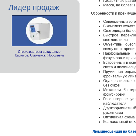
Габаритные разме
Лидер продаж
Масса, не более: 1
Особенности и преимуще
Современный эрг
В комплект входят 
Светодиоды более
Быстрое перекл
светлого поля
Объективы обесп
всему полю зрени
Стерилизаторы воздушные:
Парфокальные 
Касимов, Смоленск, Ярославль
фокусировки при и
Встроенный в осн
света и люминесц
Пружинная оправ
фронтальную лин
Окуляры позволяют
без очков
Механизм блокир
фокусировки
Револьверное ус
наблюдателя
Двухкоординатн
рукоятками
Оптическая схема 
Коаксиальный меха
Люминесценция на базе