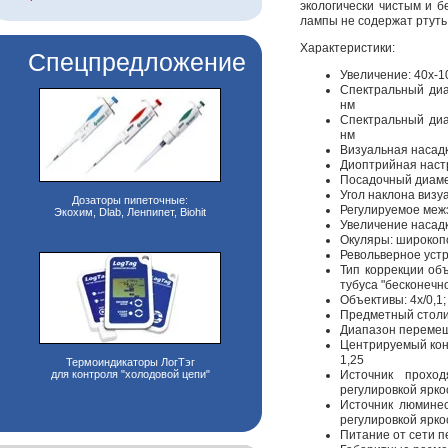
экологически чистым и б
лампы не содержат ртуть
Характеристики:
Спецпредложение
Увеличение: 40х-1
Спектральный диа
нм
Спектральный диа
нм
Визуальная насад
Диоптрийная настр
Посадочный диаме
Угол наклона визу
Дозаторы пипеточные:
Регулируемое межз
Экохим, Dlab, Ленпипет, Biohit
Увеличение насадк
Окуляры: широкоп
Револьверное устр
Тип коррекции об
тубуса "бесконечн
Объективы: 4x/0,1;
Предметный столи
Диапазон перемещ
Центрируемый кон
1,25
Термоиндикаторы ЛогТэг
для контроля "холодовой цепи"
Источник прохо
регулировкой ярко
Источник люминес
регулировкой яркос
Питание от сети п